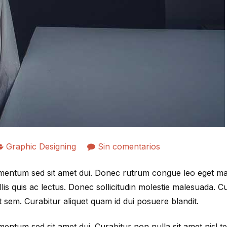
en
Graphic Designing
Sin comentarios
What
ementum sed sit amet dui. Donec rutrum congue leo eget m
is
lis quis ac lectus. Donec sollicitudin molestie malesuada. C
photoshop
t sem. Curabitur aliquet quam id dui posuere blandit.
and
what
entum sed sit amet dui. Curabitur non nulla sit amet nisl 