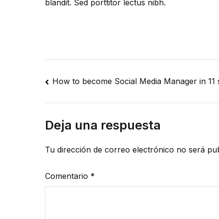
blandit. Sed porttitor lectus nibh.
Navegación
How to become Social Media Manager in 11 
de
entradas
Deja una respuesta
Tu dirección de correo electrónico no será pub
Comentario
*