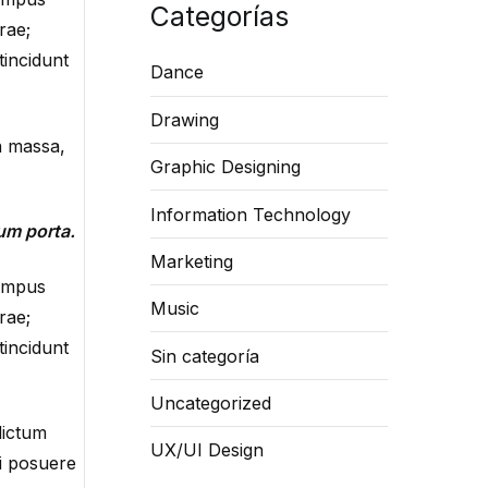
Categorías
rae;
tincidunt
Dance
Drawing
n massa,
Graphic Designing
Information Technology
tum porta.
Marketing
tempus
Music
rae;
tincidunt
Sin categoría
Uncategorized
dictum
UX/UI Design
ui posuere